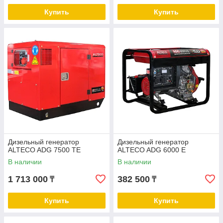
Купить
Купить
Дизельный генератор
Дизельный генератор
ALTECO ADG 7500 TE
ALTECO ADG 6000 Е
В наличии
В наличии
1 713 000
382 500
₸
₸
Купить
Купить