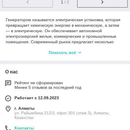
1
/ 2
Генератором называется электрическая установка, которая
превращает химическую энергию в механическую, а затем
— в электрическую. Он обеспечивает автономной
электроэнергией жилые, коммерческие и промышленные
помещения. Современный рынок предлагает несколько
видов таких агрегатов, работающих на разном топливе. В
Показать всё
Казахстане их можно заказать с доставкой по доступной цене
на сайте Titawin.kz.
О нас
Основные виды и области применения
генераторов
Рейтинг не сформирован
Менее 5 отзывов за последний год
Чтобы правильно подобрать генератор стоит, прежде всего,
отталкиваться от основной цели его применения. Все
Работает с 12.09.2023
генераторы делятся на профессиональные (стационарные)
и бытовые (портативные). Для коротких запусков и
г. Алматы
кратковременного использования оптимальными будут
ул. Райымбека 212/2, офис 301 (этаж 3), Алматы,
Казахстан
портативные модели. Они компактные, легкие, недорогие, с
воздушным охлаждением. Если необходим генератор для
Контакты
длительной работы с низким расходом топлива, стоит