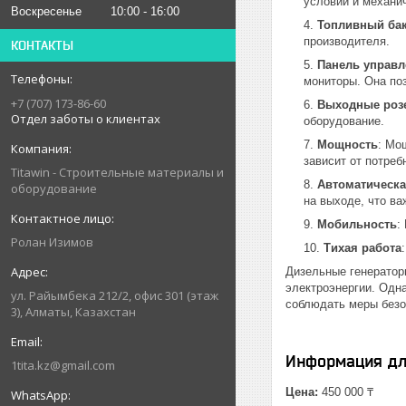
условий и механи
Воскресенье
10:00
16:00
Топливный ба
производителя.
КОНТАКТЫ
Панель управл
мониторы. Она поз
+7 (707) 173-86-60
Выходные роз
Отдел заботы о клиентах
оборудование.
Мощность
: Мо
зависит от потреб
Titawin - Строительные материалы и
Автоматическа
оборудование
на выходе, что ва
Мобильность
:
Ролан Изимов
Тихая работа
Дизельные генератор
электроэнергии. Одна
ул. Райымбека 212/2, офис 301 (этаж
соблюдать меры безо
3), Алматы, Казахстан
Информация дл
1tita.kz@gmail.com
Цена:
450 000 ₸