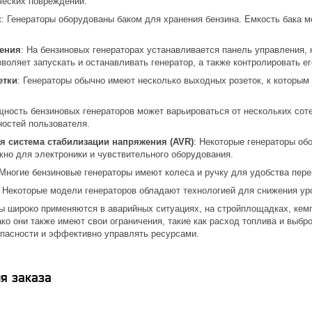
ческих повреждений.
к
: Генераторы оборудованы баком для хранения бензина. Емкость бака м
ения
: На бензиновых генераторах устанавливается панель управления,
воляет запускать и останавливать генератор, а также контролировать ег
етки
: Генераторы обычно имеют несколько выходных розеток, к которым
щность бензиновых генераторов может варьироваться от нескольких соте
ностей пользователя.
я система стабилизации напряжения (AVR)
: Некоторые генераторы о
жно для электроники и чувствительного оборудования.
 Многие бензиновые генераторы имеют колеса и ручку для удобства пер
: Некоторые модели генераторов обладают технологией для снижения ур
ы широко применяются в аварийных ситуациях, на стройплощадках, кемп
ко они также имеют свои ограничения, такие как расход топлива и выб
пасности и эффективно управлять ресурсами.
я заказа