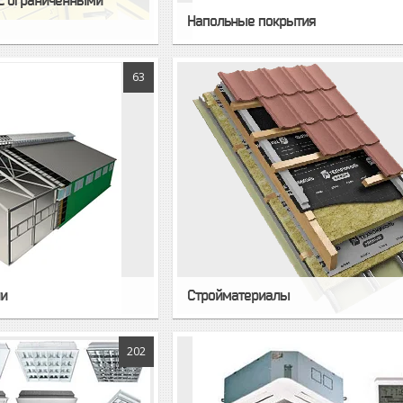
с ограниченными
Напольные покрытия
63
ии
Стройматериалы
202