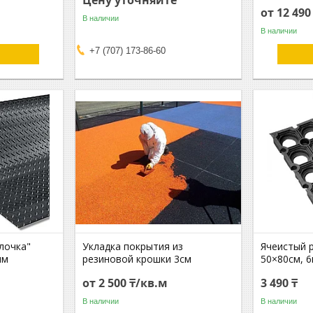
Цену уточняйте
от 12 490
В наличии
В наличии
+7 (707) 173-86-60
лочка"
Укладка покрытия из
Ячеистый 
мм
резиновой крошки 3см
50×80см, 
от 2 500 ₸/кв.м
3 490 ₸
В наличии
В наличии