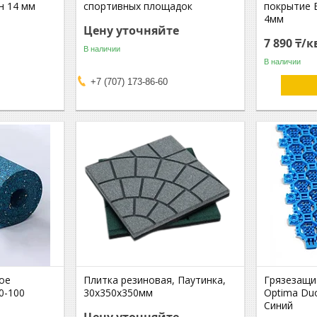
н 14 мм
спортивных площадок
покрытие E
4мм
Цену уточняйте
7 890 ₸/к
В наличии
В наличии
+7 (707) 173-86-60
ое
Плитка резиновая, Паутинка,
Грязезащи
0-100
30х350х350мм
Optima Du
Синий