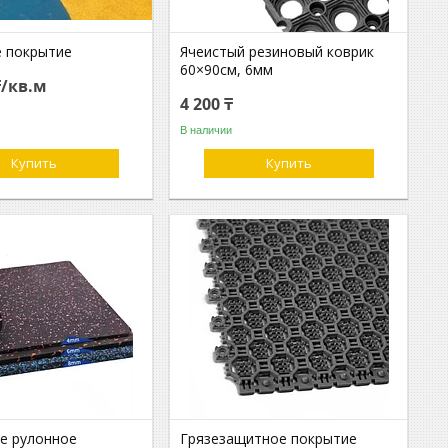
 покрытие
Ячеистый резиновый коврик
60×90см, 6мм
₸/кв.м
4 200 ₸
В наличии
Купить
Купить
е рулонное
Грязезащитное покрытие