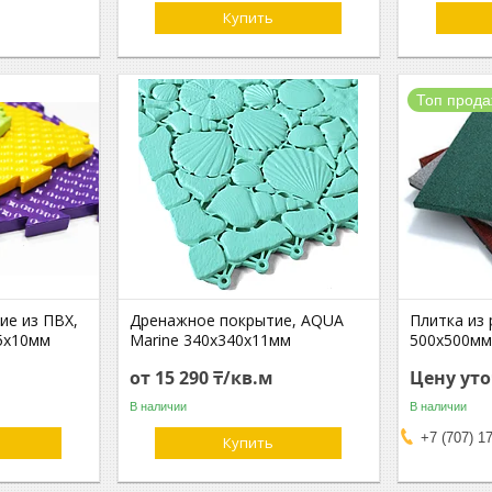
Купить
Топ прод
ие из ПВХ,
Дренажное покрытие, AQUA
Плитка из
75х10мм
Marine 340х340х11мм
500х500м
от 15 290 ₸/кв.м
Цену ут
В наличии
В наличии
+7 (707) 1
Купить