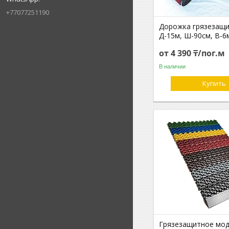
+77077251190
Дорожка грязезащ
Д-15м, Ш-90см, В-6
от 4 390 ₸/пог.м
В наличии
Купить
Грязезащитное мо