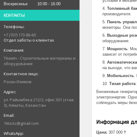
условий и механи
Воскресенье
10:00
16:00
Топливный ба
производителя.
КОНТАКТЫ
Панель управл
мониторы. Она поз
+7 (707) 173-86-60
Выходные роз
Отдел заботы о клиентах
оборудование.
Мощность
: Мо
зависит от потреб
Titawin - Строительные материалы и
Автоматическа
оборудование
на выходе, что ва
Мобильность
:
Ролан Изимов
Тихая работа
Бензиновые генерато
электроэнергии. Одна
ул. Райымбека 212/2, офис 301 (этаж
соблюдать меры безо
3), Алматы, Казахстан
Информация дл
1tita.kz@gmail.com
Цена:
307 000 ₸