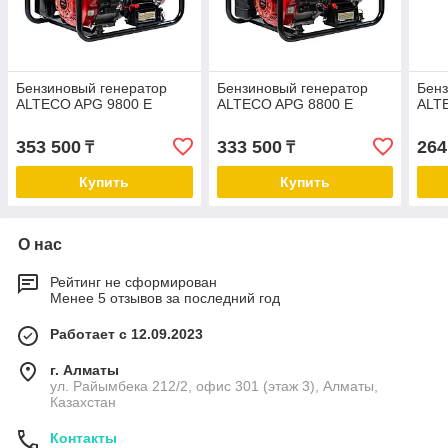
Бензиновый генератор
Бензиновый генератор
Бенз
ALTECO APG 9800 E
ALTECO APG 8800 E
ALT
353 500
333 500
264
₸
₸
Купить
Купить
О нас
Рейтинг не сформирован
Менее 5 отзывов за последний год
Работает с 12.09.2023
г. Алматы
ул. Райымбека 212/2, офис 301 (этаж 3), Алматы,
Казахстан
Контакты