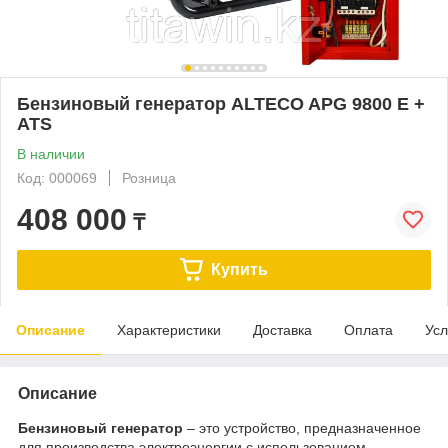
Бензиновый генератор ALTECO APG 9800 E +
ATS
В наличии
Код: 000069
Розница
408 000
₸
Купить
Описание
Характеристики
Доставка
Оплата
Усл
Описание
Бензиновый генератор
– это устройство, предназначенное
для производства электроэнергии с использованием