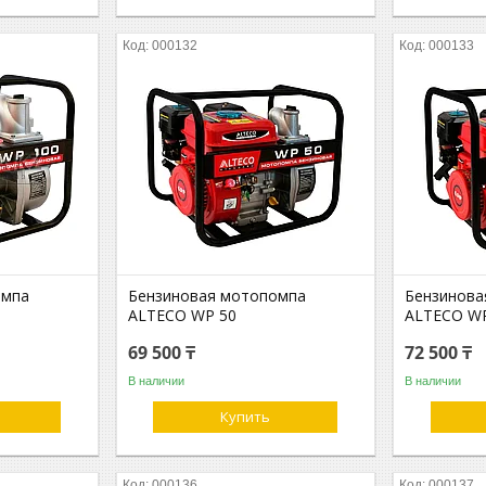
000132
000133
омпа
Бензиновая мотопомпа
Бензинова
ALTECO WP 50
ALTECO W
69 500 ₸
72 500 ₸
В наличии
В наличии
Купить
000136
000137