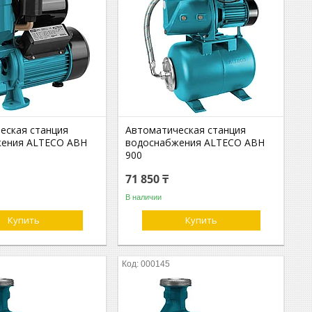
еская станция
Автоматическая станция
жения ALTECO АВН
водоснабжения ALTECO АВН
900
71 850 ₸
В наличии
Купить
Купить
000145