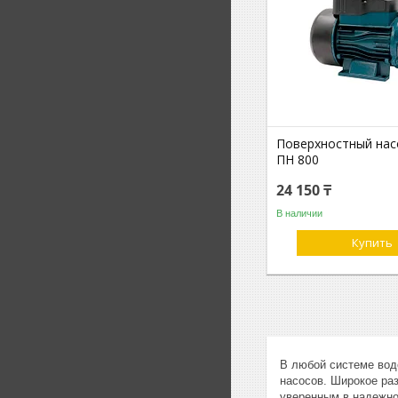
Поверхностный нас
ПН 800
24 150 ₸
В наличии
Купить
В любой системе вод
насосов. Широкое ра
уверенным в надежнос