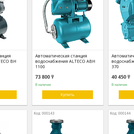
анция
Автоматическая станция
Автоматич
TECO BH
водоснабжения ALTECO АВН
водоснаб
1100
370
73 800 ₸
40 450 ₸
В наличии
В наличии
Купить
000143
000144