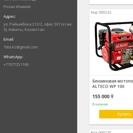
Ролан Изимов
000131
ул. Райымбека 212/2, офис 301 (этаж
3), Алматы, Казахстан
1tita.kz@gmail.com
+77077251190
Бензиновая мотоп
ALTECO WP 100
155 000 ₸
В наличии
Купить
000135