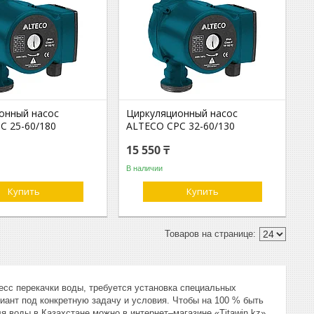
онный насос
Циркуляционный насос
C 25-60/180
ALTECO CPC 32-60/130
15 550 ₸
В наличии
Купить
Купить
есс перекачки воды, требуется установка специальных
ант под конкретную задачу и условия. Чтобы на 100 % быть
я воды в Казахстане можно в интернет–магазине «Titawin.kz».