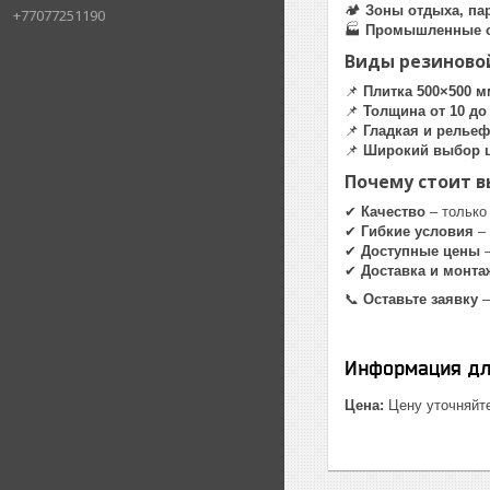
🏕
Зоны отдыха, па
+77077251190
🏭
Промышленные 
Виды резиново
📌
Плитка 500×500 м
📌
Толщина от 10 до
📌
Гладкая и релье
📌
Широкий выбор 
Почему стоит в
✔
Качество
– только
✔
Гибкие условия
– 
✔
Доступные цены
–
✔
Доставка и монта
📞
Оставьте заявку
–
Информация дл
Цена:
Цену уточняйт