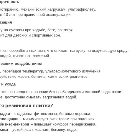
прочность
 истиранию, механическим нагрузкам, ультрафиолету.
т 10 лет при правильной эксплуатации.
изация
у на суставы при ходьбе, беге, прыжках.
ит для детских и спортивных зон.
я из переработанных шин, что снижает нагрузку на окружающую среду.
людей, животных, растений.
внешним воздействиям
и, перепадов температур, ультрафиолетового излучения.
действию масел, бензина, химических реагентов.
 и ухода
ется на твердое основание без необходимости сложной подготовки.
е: достаточно смывать загрязнения водой.
я резиновая плитка?
щадки
– стадионы, фитнес-зоны, беговые дорожки.
 площадки
– минимизирует риск травм при падениях.
бизнес-центров
– повышает комфорт передвижения.
ражи
– устойчива к маслам, бензину, воде.