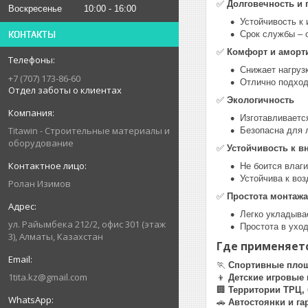
✅
Долговечность и 
Воскресенье
10:00
16:00
Устойчивость к
КОНТАКТЫ
Срок службы – о
✅
Комфорт и аморт
Снижает нагрузк
+7 (707) 173-86-60
Отлично подход
Отдел заботы о клиентах
✅
Экологичность
Изготавливаетс
Titawin - Строительные материалы и
Безопасна для 
оборудование
✅
Устойчивость к 
Не боится влаг
Устойчива к воз
Ролан Изимов
✅
Простота монтажа
Легко укладыва
ул. Райымбека 212/2, офис 301 (этаж
Простота в уход
3), Алматы, Казахстан
Где применяетс
🏃
Спортивные пло
1tita.kz@gmail.com
👦
Детские игровые
🏢
Территории ТРЦ, 
🚗
Автостоянки и га