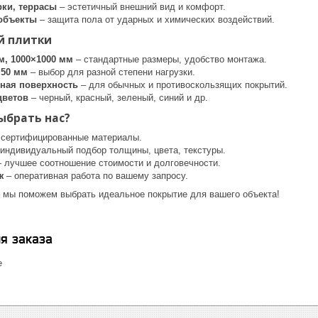
рки, террасы
– эстетичный внешний вид и комфорт.
объекты
– защита пола от ударных и химических воздействий.
й плитки
м, 1000×1000 мм
– стандартные размеры, удобство монтажа.
 50 мм
– выбор для разной степени нагрузки.
фная поверхность
– для обычных и противоскользящих покрытий.
цветов
– черный, красный, зеленый, синий и др.
ыбрать нас?
 сертифицированные материалы.
индивидуальный подбор толщины, цвета, текстуры.
 лучшее соотношение стоимости и долговечности.
ж
– оперативная работа по вашему запросу.
 мы поможем выбрать идеальное покрытие для вашего объекта!
я заказа
е