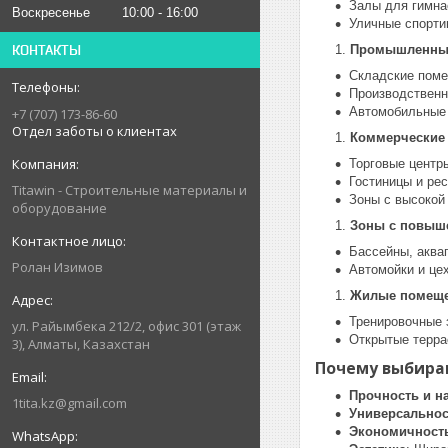
Залы для гимнас
Воскресенье
10:00
16:00
Уличные спорти
КОНТАКТЫ
Промышленны
Складские пом
Производственн
Автомобильные 
+7 (707) 173-86-60
Отдел заботы о клиентах
Коммерческие 
Торговые центр
Гостиницы и ре
Titawin - Строительные материалы и
Зоны с высокой
оборудование
Зоны с повыш
Бассейны, аква
Ролан Изимов
Автомойки и це
Жилые помещ
Тренировочные 
ул. Райымбека 212/2, офис 301 (этаж
Открытые терра
3), Алматы, Казахстан
Почему выбира
Прочность и н
1tita.kz@gmail.com
Универсальнос
Экономичност