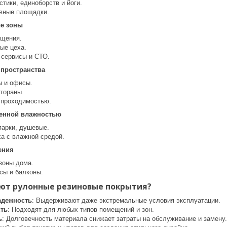
тики, единоборств и йоги.
вные площадки.
е зоны
ещения.
ые цеха.
сервисы и СТО.
пространства
ы и офисы.
стораны.
 проходимостью.
енной влажностью
парки, душевые.
ха с влажной средой.
ения
зоны дома.
сы и балконы.
ют рулонные резиновые покрытия?
адежность
: Выдерживают даже экстремальные условия эксплуатации.
ть
: Подходят для любых типов помещений и зон.
ь
: Долговечность материала снижает затраты на обслуживание и замену.