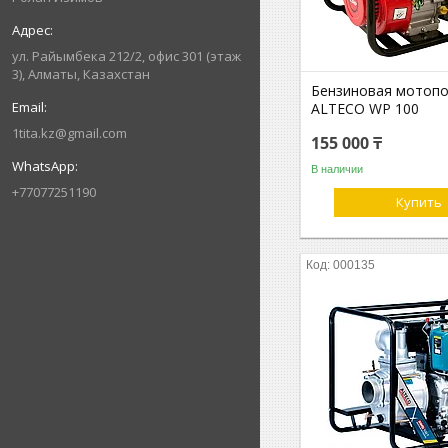
ул. Райымбека 212/2, офис 301 (этаж
3), Алматы, Казахстан
Бензиновая мотоп
ALTECO WP 100
1tita.kz@gmail.com
155 000 ₸
В наличии
+77077251190
Купить
000135