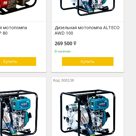
я мотопомпа
Дизельная мотопомпа ALTECO
P 80
AWD 100
269 500 ₸
В наличии
Купить
Купить
000138