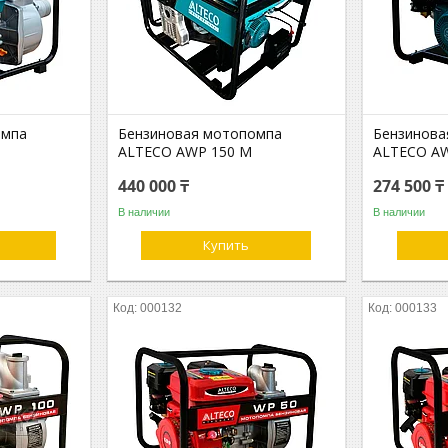
омпа
Бензиновая мотопомпа
Бензинова
ALTECO AWP 150 M
ALTECO A
440 000 ₸
274 500 ₸
В наличии
В наличии
Купить
000132
000133