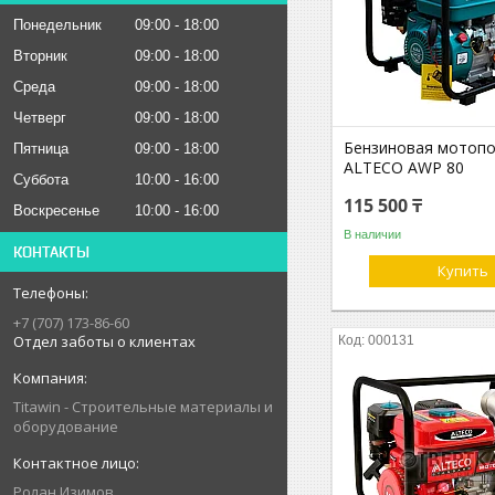
Понедельник
09:00
18:00
Вторник
09:00
18:00
Среда
09:00
18:00
Четверг
09:00
18:00
Бензиновая мотоп
Пятница
09:00
18:00
ALTECO AWP 80
Суббота
10:00
16:00
115 500 ₸
Воскресенье
10:00
16:00
В наличии
КОНТАКТЫ
Купить
+7 (707) 173-86-60
Отдел заботы о клиентах
000131
Titawin - Строительные материалы и
оборудование
Ролан Изимов