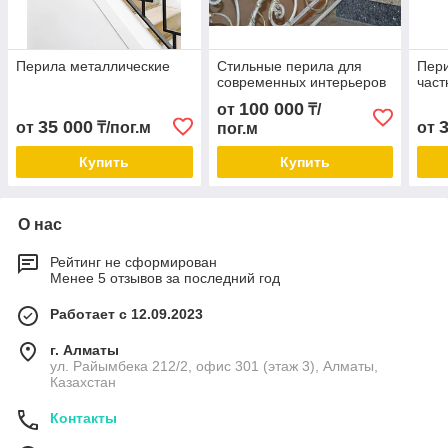
Перила металлические
Стильные перила для
Пери
современных интерьеров
част
100 000
от
₸/
35 000
от
₸/пог.м
от
пог.м
Купить
Купить
О нас
Рейтинг не сформирован
Менее 5 отзывов за последний год
Работает с 12.09.2023
г. Алматы
ул. Райымбека 212/2, офис 301 (этаж 3), Алматы,
Казахстан
Контакты