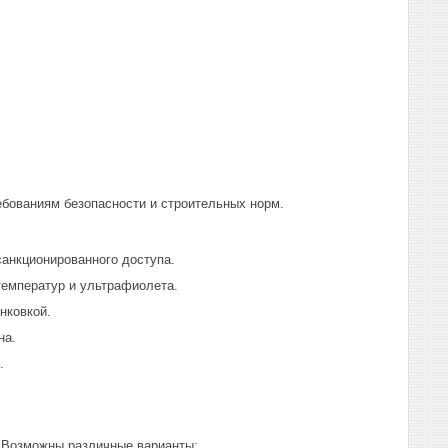
ебованиям безопасности и строительных норм.
санкционированного доступа.
температур и ультрафиолета.
нковкой.
на.
.
 Возможны различные варианты: