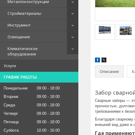
Металлоконструкции
Стройматериалы
Инструмент
Освещение
Климатическое
оборудование
Услуги
Описание
Х
ГРАФИК РАБОТЫ
Понедельник
09:00
18:00
Забор сварно
Вторник
09:00
18:00
Сварные заборы — эт
Среда
09:00
18:00
прочностью, долгове
требованиями к безоп
Четверг
09:00
18:00
Благодаря сварному 
Пятница
09:00
18:00
внешний вид даже в 
Суббота
10:00
16:00
Где применяют