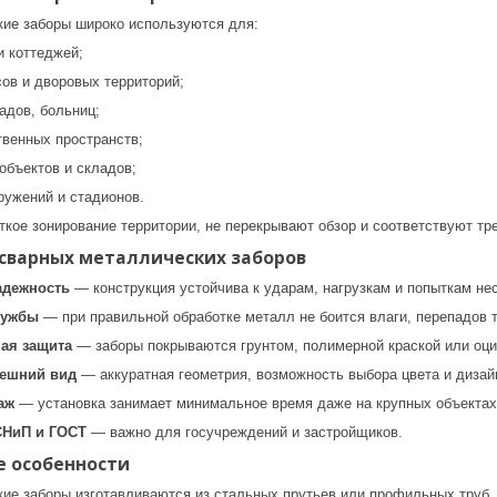
ие заборы широко используются для:
и коттеджей;
ов и дворовых территорий;
адов, больниц;
твенных пространств;
бъектов и складов;
ружений и стадионов.
ткое зонирование территории, не перекрывают обзор и соответствуют тр
сварных металлических заборов
адежность
— конструкция устойчива к ударам, нагрузкам и попыткам не
лужбы
— при правильной обработке металл не боится влаги, перепадов 
ая защита
— заборы покрываются грунтом, полимерной краской или оци
нешний вид
— аккуратная геометрия, возможность выбора цвета и дизай
аж
— установка занимает минимальное время даже на крупных объектах
СНиП и ГОСТ
— важно для госучреждений и застройщиков.
е особенности
ие заборы изготавливаются из стальных прутьев или профильных труб.