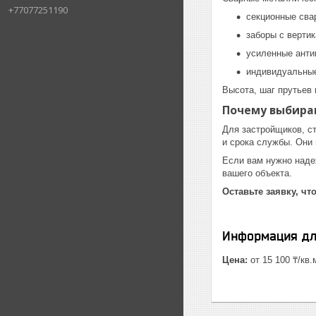
+77077251190
секционные сва
заборы с верти
усиленные анти
индивидуальные
Высота, шаг прутьев 
Почему выбира
Для застройщиков, с
и срока службы. Они
Если вам нужно наде
вашего объекта.
Оставьте заявку, ч
Информация дл
Цена:
от 15 100 ₸/кв.