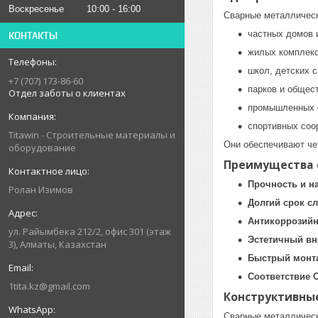
Воскресенье
10:00
16:00
Сварные металлическ
частных домов 
КОНТАКТЫ
жилых комплекс
школ, детских с
+7 (707) 173-86-60
парков и общес
Отдел заботы о клиентах
промышленных о
спортивных соо
Titawin - Строительные материалы и
Они обеспечивают че
оборудование
Преимущества 
Прочность и н
Ролан Изимов
Долгий срок с
Антикоррозийн
ул. Райымбека 212/2, офис 301 (этаж
Эстетичный в
3), Алматы, Казахстан
Быстрый монт
Соответствие 
1tita.kz@gmail.com
Конструктивны
Сварные металлическ