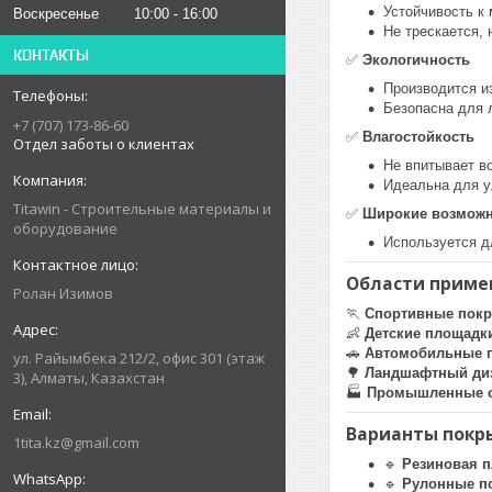
Устойчивость к
Воскресенье
10:00
16:00
Не трескается, 
КОНТАКТЫ
✅
Экологичность
Производится и
Безопасна для 
+7 (707) 173-86-60
✅
Влагостойкость
Отдел заботы о клиентах
Не впитывает во
Идеальна для у
Titawin - Строительные материалы и
✅
Широкие возможн
оборудование
Используется д
Области приме
Ролан Изимов
🏃
Спортивные пок
👶
Детские площадк
🚗
Автомобильные 
ул. Райымбека 212/2, офис 301 (этаж
🌳
Ландшафтный ди
3), Алматы, Казахстан
🏭
Промышленные 
Варианты покр
1tita.kz@gmail.com
🔹
Резиновая п
🔹
Рулонные п