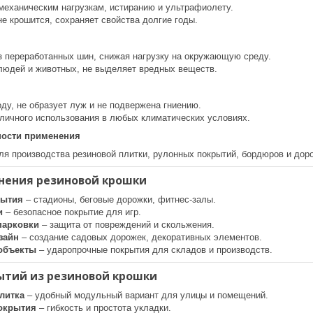
 механическим нагрузкам, истиранию и ультрафиолету.
не крошится, сохраняет свойства долгие годы.
з переработанных шин, снижая нагрузку на окружающую среду.
людей и животных, не выделяет вредных веществ.
ду, не образует луж и не подвержена гниению.
личного использования в любых климатических условиях.
ости применения
ля производства резиновой плитки, рулонных покрытий, бордюров и дор
нения резиновой крошки
рытия
– стадионы, беговые дорожки, фитнес-залы.
и
– безопасное покрытие для игр.
парковки
– защита от повреждений и скольжения.
зайн
– создание садовых дорожек, декоративных элементов.
объекты
– ударопрочные покрытия для складов и производств.
ытий из резиновой крошки
литка
– удобный модульный вариант для улицы и помещений.
окрытия
– гибкость и простота укладки.