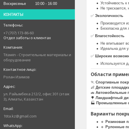
Устойчивость к
Воскресенье
10:00
16:00
Не трескается, 
КОНТАКТЫ
✅
Экологичность
Производится и
Безопасна для 
+7 (707) 173-86-60
✅
Влагостойкость
Отдел заботы о клиентах
Не впитывает во
Идеальна для у
Titawin - Строительные материалы и
✅
Широкие возможн
оборудование
Используется д
Области приме
Ролан Изимов
🏃
Спортивные пок
👶
Детские площадк
🚗
Автомобильные 
ул. Райымбека 212/2, офис 301 (этаж
🌳
Ландшафтный ди
3), Алматы, Казахстан
🏭
Промышленные 
Варианты покр
1tita.kz@gmail.com
🔹
Резиновая п
🔹
Рулонные п