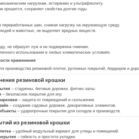
 механическим нагрузкам, истиранию и ультрафиолету.
не крошится, сохраняет свойства долгие годы.
з переработанных шин, снижая нагрузку на окружающую среду.
людей и животных, не выделяет вредных веществ.
ду, не образует луж и не подвержена гниению.
личного использования в любых климатических условиях.
ости применения
ля производства резиновой плитки, рулонных покрытий, бордюров и дор
нения резиновой крошки
рытия
– стадионы, беговые дорожки, фитнес-залы.
и
– безопасное покрытие для игр.
парковки
– защита от повреждений и скольжения.
зайн
– создание садовых дорожек, декоративных элементов.
объекты
– ударопрочные покрытия для складов и производств.
ытий из резиновой крошки
литка
– удобный модульный вариант для улицы и помещений.
окрытия
– гибкость и простота укладки.