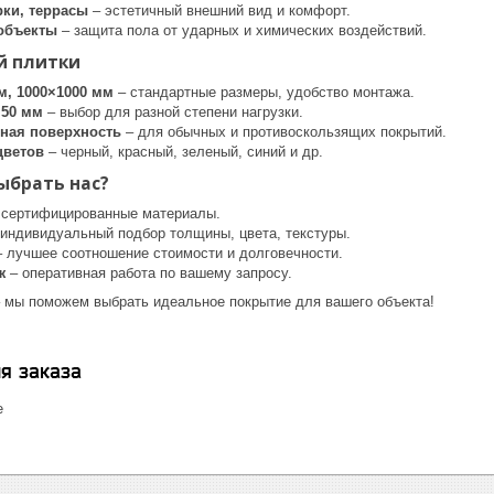
рки, террасы
– эстетичный внешний вид и комфорт.
объекты
– защита пола от ударных и химических воздействий.
й плитки
м, 1000×1000 мм
– стандартные размеры, удобство монтажа.
 50 мм
– выбор для разной степени нагрузки.
фная поверхность
– для обычных и противоскользящих покрытий.
цветов
– черный, красный, зеленый, синий и др.
ыбрать нас?
 сертифицированные материалы.
индивидуальный подбор толщины, цвета, текстуры.
 лучшее соотношение стоимости и долговечности.
ж
– оперативная работа по вашему запросу.
 мы поможем выбрать идеальное покрытие для вашего объекта!
я заказа
е