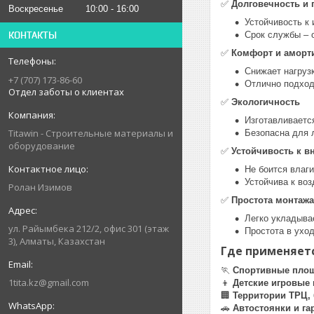
✅
Долговечность и 
Воскресенье
10:00
16:00
Устойчивость к
КОНТАКТЫ
Срок службы – о
✅
Комфорт и аморт
Снижает нагрузк
+7 (707) 173-86-60
Отлично подход
Отдел заботы о клиентах
✅
Экологичность
Изготавливаетс
Titawin - Строительные материалы и
Безопасна для 
оборудование
✅
Устойчивость к 
Не боится влаг
Устойчива к воз
Ролан Изимов
✅
Простота монтажа
Легко укладыва
ул. Райымбека 212/2, офис 301 (этаж
Простота в уход
3), Алматы, Казахстан
Где применяетс
🏃
Спортивные пло
1tita.kz@gmail.com
👦
Детские игровые
🏢
Территории ТРЦ, 
🚗
Автостоянки и га