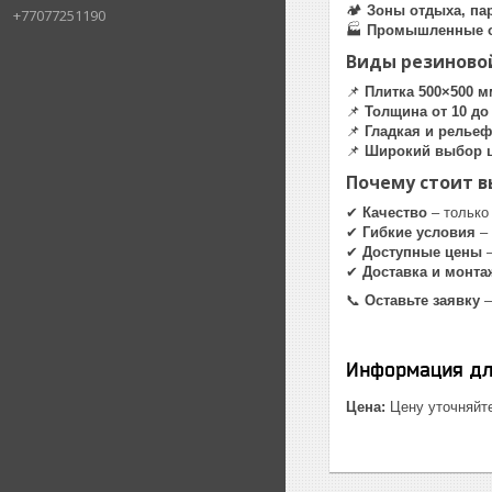
🏕
Зоны отдыха, па
+77077251190
🏭
Промышленные 
Виды резиново
📌
Плитка 500×500 м
📌
Толщина от 10 до
📌
Гладкая и релье
📌
Широкий выбор 
Почему стоит в
✔
Качество
– только
✔
Гибкие условия
– 
✔
Доступные цены
–
✔
Доставка и монта
📞
Оставьте заявку
–
Информация дл
Цена:
Цену уточняйт