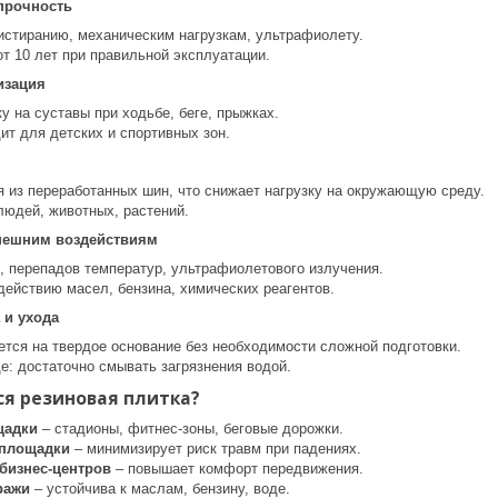
прочность
 истиранию, механическим нагрузкам, ультрафиолету.
т 10 лет при правильной эксплуатации.
изация
у на суставы при ходьбе, беге, прыжках.
ит для детских и спортивных зон.
я из переработанных шин, что снижает нагрузку на окружающую среду.
людей, животных, растений.
внешним воздействиям
и, перепадов температур, ультрафиолетового излучения.
действию масел, бензина, химических реагентов.
 и ухода
ется на твердое основание без необходимости сложной подготовки.
е: достаточно смывать загрязнения водой.
я резиновая плитка?
щадки
– стадионы, фитнес-зоны, беговые дорожки.
 площадки
– минимизирует риск травм при падениях.
бизнес-центров
– повышает комфорт передвижения.
ражи
– устойчива к маслам, бензину, воде.