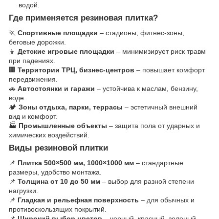
водой.
Где применяется резиновая плитка?
🏃
Спортивные площадки
– стадионы, фитнес-зоны,
беговые дорожки.
👦
Детские игровые площадки
– минимизирует риск травм
при падениях.
🏢
Территории ТРЦ, бизнес-центров
– повышает комфорт
передвижения.
🚗
Автостоянки и гаражи
– устойчива к маслам, бензину,
воде.
🏕
Зоны отдыха, парки, террасы
– эстетичный внешний
вид и комфорт.
🏭
Промышленные объекты
– защита пола от ударных и
химических воздействий.
Виды резиновой плитки
📌
Плитка 500×500 мм, 1000×1000 мм
– стандартные
размеры, удобство монтажа.
📌
Толщина от 10 до 50 мм
– выбор для разной степени
нагрузки.
📌
Гладкая и рельефная поверхность
– для обычных и
противоскользящих покрытий.
📌
Широкий выбор цветов
– черный, красный, зеленый,