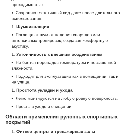
проходимостью.
Сохраняют эстетичный вид даже после длительного
использования.
Шумоизоляция
Поглощают шум от падения снарядов или
интенсивных тренировок, создавая комфортную
акустику.
Устойчивость к внешним воздействиям
Не боятся перепадов температуры и повышенной
влажности.
Подходят для эксплуатации как в помещении, так и
на улице.
Простота укладки и ухода
Легко монтируются на любую ровную поверхность.
Просты в уходе и очищении.
Области применения рулонных спортивных
покрытий
Фитнес-центры и тренажерные залы