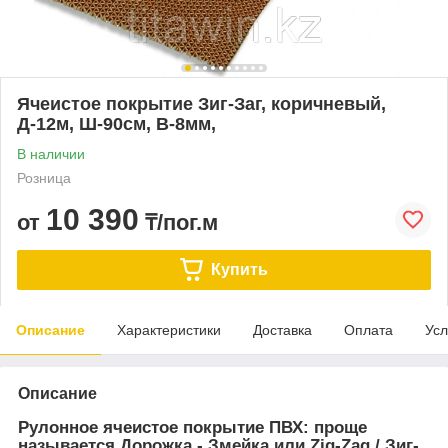
Ячеистое покрытие Зиг-Заг, коричневый,
Д-12м, Ш-90см, В-8мм,
В наличии
Розница
10 390
от
₸/пог.м
Купить
Описание
Характеристики
Доставка
Оплата
Усл
Описание
Рулонное ячеистое покрытие ПВХ:
проще
называется Дорожка - Змейка или Zig-Zag / Зиг-