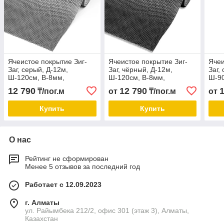
Ячеистое покрытие Зиг-
Ячеистое покрытие Зиг-
Ячеи
Заг, серый, Д-12м,
Заг, чёрный, Д-12м,
Заг,
Ш-120см, В-8мм,
Ш-120см, В-8мм,
Ш-90
12 790
12 790
₸/пог.м
от
₸/пог.м
от
Купить
Купить
О нас
Рейтинг не сформирован
Менее 5 отзывов за последний год
Работает с 12.09.2023
г. Алматы
ул. Райымбека 212/2, офис 301 (этаж 3), Алматы,
Казахстан