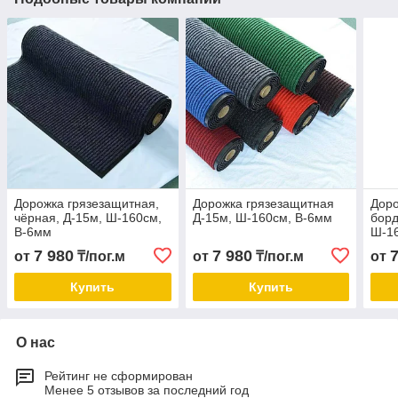
Дорожка грязезащитная,
Дорожка грязезащитная
Доро
чёрная, Д-15м, Ш-160см,
Д-15м, Ш-160см, В-6мм
борд
В-6мм
Ш-1
7 980
7 980
от
₸/пог.м
от
₸/пог.м
от
Купить
Купить
О нас
Рейтинг не сформирован
Менее 5 отзывов за последний год