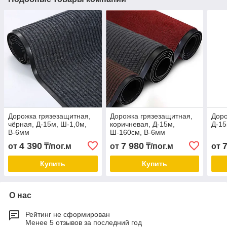
Дорожка грязезащитная,
Дорожка грязезащитная,
Доро
чёрная, Д-15м, Ш-1,0м,
коричневая, Д-15м,
Д-15
В-6мм
Ш-160см, В-6мм
4 390
7 980
от
₸/пог.м
от
₸/пог.м
от
Купить
Купить
О нас
Рейтинг не сформирован
Менее 5 отзывов за последний год