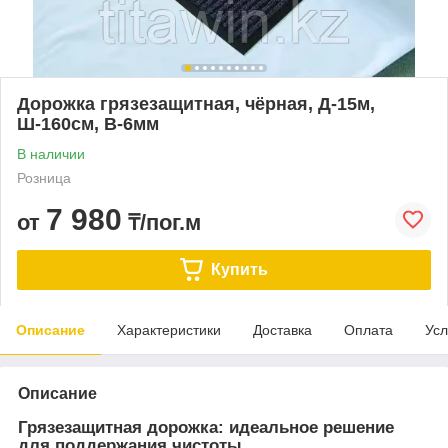
Дорожка грязезащитная, чёрная, Д-15м,
Ш-160см, В-6мм
В наличии
Розница
7 980
от
₸/пог.м
Купить
Описание
Характеристики
Доставка
Оплата
Усл
Описание
Грязезащитная дорожка: идеальное решение
для поддержания чистоты