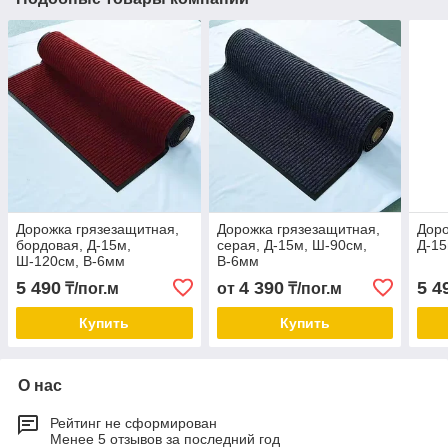
Дорожка грязезащитная,
Дорожка грязезащитная,
Доро
бордовая, Д-15м,
серая, Д-15м, Ш-90см,
Д-15
Ш-120см, В-6мм
В-6мм
5 490
4 390
5 4
₸/пог.м
от
₸/пог.м
Купить
Купить
О нас
Рейтинг не сформирован
Менее 5 отзывов за последний год