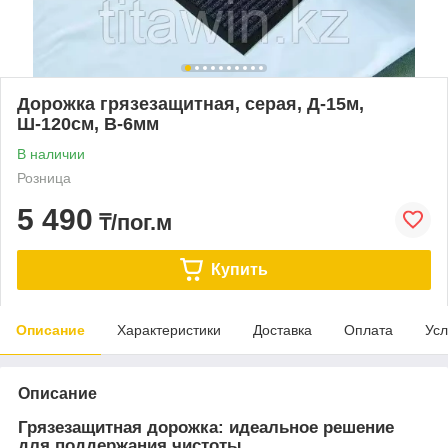
Дорожка грязезащитная, серая, Д-15м,
Ш-120см, В-6мм
В наличии
Розница
5 490
₸/пог.м
Купить
Описание
Характеристики
Доставка
Оплата
Усл
Описание
Грязезащитная дорожка: идеальное решение
для поддержания чистоты