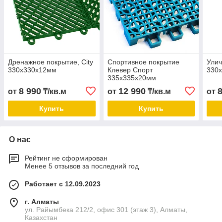
Дренажное покрытие, City
Спортивное покрытие
Улич
330х330х12мм
Клевер Спорт
330
335х335х20мм
8 990
12 990
от
₸/кв.м
от
₸/кв.м
от
Купить
Купить
О нас
Рейтинг не сформирован
Менее 5 отзывов за последний год
Работает с 12.09.2023
г. Алматы
ул. Райымбека 212/2, офис 301 (этаж 3), Алматы,
Казахстан