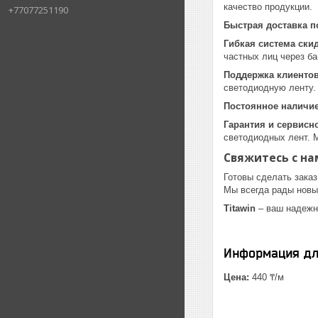
качество продукции.
+77077251190
Быстрая доставка п
Гибкая система ски
частных лиц через ба
Поддержка клиенто
светодиодную ленту.
Постоянное наличие
Гарантия и сервисн
светодиодных лент. 
Свяжитесь с на
Готовы сделать заказ
Мы всегда рады новы
Titawin
– ваш надежн
Информация дл
Цена:
440 ₸/м