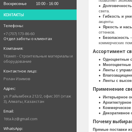
позволяет экономи
Воскресенье
10:00
16:00
Долговечность
света.
КОНТАКТЫ
Гибкость и ун
акценты.
Яркость и нас
оттенков.
+7 (707) 173-86-60
Безопасность
—
Отдел заботы о клиентах
коммерческих по
Ассортимент с
Titawin - Строительные материалы и
Одноцветные 
оборудование
Многоцветные 
Ленты с управ
Влагозащищен
Ролан Изимов
Ленты с высок
Применение св
ул. Райымбека 212/2, офис 301 (этаж
Интерьерное о
3), Алматы, Казахстан
Архитектурное
Коммерческое
Декоративное 
1tita.kz@gmail.com
Почему выбираю
Прямые поставки из