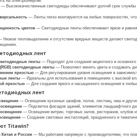
ть на электроэнергии.
— Высококачественные светодиоды обеспечивают долгий срок службы 
иверсальность
— Ленты легко монтируются на любых поверхностях, что
ыщенность цветов
— Светодиодные ленты обеспечивают яркое и равном
 Низкое тепловыделение и отсутствие вредных веществ делают светод
мещениях.
ветодиодных лент
светодиодные ленты
— Подходят для создания акцентного и основного
(RGB) светодиодные ленты
— Позволяют менять цвета и создавать д
лением яркостью
— Для регулирования уровня освещения в зависимост
ные ленты
— Идеальны для использования в помещениях с высокой вла
ой яркостью
— Для создания яркого и насыщенного освещения в любых
етодиодных лент
свещение
— Освещение кухонных шкафов, полок, лестниц, ниш и други
 освещение
— Подсветка фасадов зданий, элементов ландшафтного диз
 освещение
— Освещение витрин, торговых залов, ресторанов, клубов 
освещение
— Создание световых инсталляций, праздничного и тематич
т Titawin?
 Китая и России
— Мы работаем напрямую с производителями, что позв