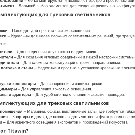
пользовании
– Легко монтируются и позволяют быстро и просто настро
ртимент
– Большой выбор элементов для создания различных конфигур
омплектующих для трековых светильников
реки
– Подходят для простых систем освещения.
еки
– Идеальны для более сложных осветительных решений, где требует
ения
нители
– Для соединения двух треков в одну линию.
нители
– Для создания угловых соединений и гибкой настройки системы
единители
– Для сложных конфигураций с тремя направлениями.
 потолка и стены
– Надежные и простые в установке крепежные элемен
глушки-коннекторы
– Для завершения и защиты треков.
 диммеры
– Для управления яркостью освещения.
алы и адаптеры
– Для удобного подключения и скрытия проводов.
мплектующих для трековых светильников
 помещения
– Магазины, офисы, выставочные залы, где требуется гибко
ения
– Квартиры и дома, где важно создать уютное и функциональное о
и
– Для акцентного освещения экспонатов и произведений искусства.
т Titawin?