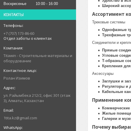
Удобство в ис
Воскресенье
10:00
16:00
Широкий ассо
Ассортимент к
КОНТАКТЫ
Трековые системы
Однофазные т
+7 (707) 173-86-60
Трехфазные тр
Отдел заботы о клиентах
Соединители и крепл
Прямые соеди
Titawin - Строительные материалы и
Угловые соеди
оборудование
Т-образные со
Крепления для
Аксессуары
Ролан Изимов
Заглушки и за
Регуляторы и
Кабельные кан
ул. Райымбека 212/2, офис 301 (этаж
Применение ко
3), Алматы, Казахстан
Коммерческие
Жилые помещ
1tita.kz@gmail.com
Галереи и музе
Почему выбираю