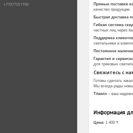
+77077251190
Прямые поставки из
качество продукции.
Быстрая доставка п
Гибкая система ски
частных лиц через ба
Поддержка клиенто
светильники и компл
Постоянное наличие
Гарантия и сервисн
для трековых светил
Свяжитесь с на
Готовы сделать заказ
Мы всегда рады новы
Titawin
– ваш надежн
Информация дл
Цена:
1 400 ₸