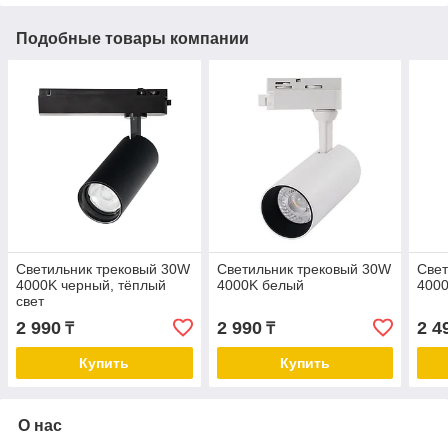
Подобные товары компании
Светильник трековый 30W
Светильник трековый 30W
Свет
4000K черный, тёплый
4000K белый
400
свет
2 990
2 990
2 4
₸
₸
Купить
Купить
О нас