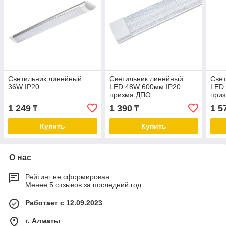
Светильник линейный
Светильник линейный
Свет
36W IP20
LED 48W 600мм IP20
LED
призма ДПО
при
1 249
1 390
1 5
₸
₸
Купить
Купить
О нас
Рейтинг не сформирован
Менее 5 отзывов за последний год
Работает с 12.09.2023
г. Алматы