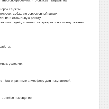
энергопотреблении, что снижает затраты на
 срок службы.
нтерьер, добавляя современный штрих.
ление и стабильную работу.
вых площадей до жилых интерьеров и производственных
работы.
жных условиях.
ют благоприятную атмосферу для покупателей.
т в любое помещение.