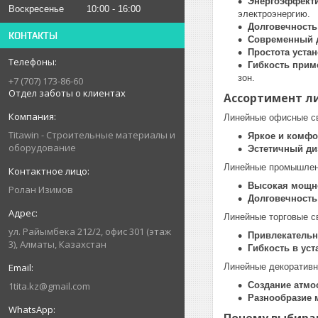
Энергоэффект
Воскресенье
10:00
16:00
электроэнергию.
Долговечность
КОНТАКТЫ
Современный 
Простота уста
Гибкость прим
зон.
+7 (707) 173-86-60
Отдел заботы о клиентах
Ассортимент л
Линейные офисные с
Titawin - Строительные материалы и
Яркое и комфо
оборудование
Эстетичный ди
Линейные промышлен
Высокая мощно
Ролан Изимов
Долговечность
Линейные торговые с
ул. Райымбека 212/2, офис 301 (этаж
Привлекательн
3), Алматы, Казахстан
Гибкость в уст
Линейные декоративн
1tita.kz@gmail.com
Создание атм
Разнообразие 