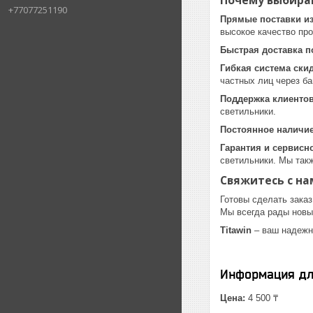
Почему выбираю
+77077251190
Прямые поставки из
высокое качество про
Быстрая доставка п
Гибкая система ски
частных лиц через ба
Поддержка клиенто
светильники.
Постоянное наличие
Гарантия и сервисн
светильники. Мы так
Свяжитесь с на
Готовы сделать заказ
Мы всегда рады новы
Titawin
– ваш надежн
Информация дл
Цена:
4 500 ₸