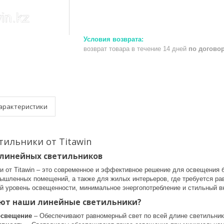
возврат товара в течение 14 дней
по догово
арактеристики
ильники от Titawin
линейных светильников
и от Titawin – это современное и эффективное решение для освещения 
мышленных помещений, а также для жилых интерьеров, где требуется ра
й уровень освещенности, минимальное энергопотребление и стильный в
ют наши линейные светильники?
освещение
– Обеспечивают равномерный свет по всей длине светильника