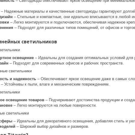
ивность
– Светодиоды обеспечивают яркое освещение при минимальном 
– Надежные материалы и качественные светодиоды гарантируют долгий
дизайн
– Стильные и компактные, они идеально вписываются в любой и
новки
– Легко монтируются и подключаются, обеспечивая надежное креп
енения
– Подходят для различных типов помещений, от офисов и торго
инейных светильников
ветильники
ртное освещение
– Идеальны для создания оптимальных условий для 
зайн
– Подходят для современных офисов и рабочих пространств.
ные светильники
сть и надежность
– Обеспечивают яркое освещение даже в самых сло
– Устойчивы к пыли, влаге и механическим повреждениям.
ветильники
ое освещение товаров
– Подчеркивают достоинства продукции и созда
ановке
– Легко монтируются на любые поверхности.
ые светильники
осферы
– Идеальны для декоративного освещения, добавляя стиль и ую
моделей
– Широкий выбор дизайнов и размеров.