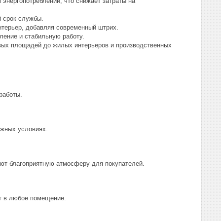
энергопотреблении, что снижает затраты на
 срок службы.
нтерьер, добавляя современный штрих.
ление и стабильную работу.
вых площадей до жилых интерьеров и производственных
работы.
жных условиях.
ют благоприятную атмосферу для покупателей.
т в любое помещение.