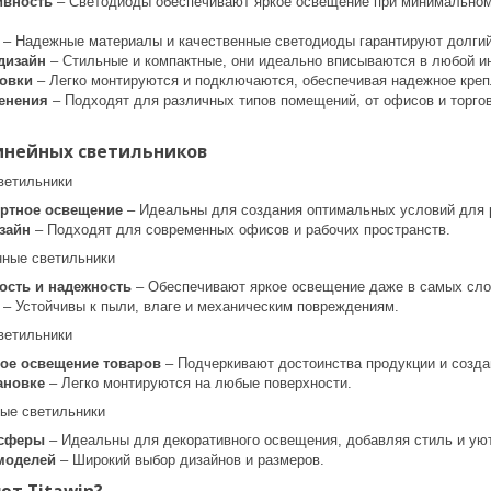
ивность
– Светодиоды обеспечивают яркое освещение при минимальном 
– Надежные материалы и качественные светодиоды гарантируют долгий
дизайн
– Стильные и компактные, они идеально вписываются в любой и
новки
– Легко монтируются и подключаются, обеспечивая надежное креп
енения
– Подходят для различных типов помещений, от офисов и торго
инейных светильников
ветильники
ртное освещение
– Идеальны для создания оптимальных условий для 
зайн
– Подходят для современных офисов и рабочих пространств.
ные светильники
сть и надежность
– Обеспечивают яркое освещение даже в самых сло
– Устойчивы к пыли, влаге и механическим повреждениям.
ветильники
ое освещение товаров
– Подчеркивают достоинства продукции и созда
ановке
– Легко монтируются на любые поверхности.
ые светильники
осферы
– Идеальны для декоративного освещения, добавляя стиль и ую
моделей
– Широкий выбор дизайнов и размеров.