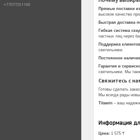
Почему выбираю
+77077251190
Прямые поставки из
высокое качество про
Быстрая доставка п
Гибкая система ски
частных лиц через ба
Поддержка клиенто
светильники.
Постоянное наличие
Гарантия и сервисн
светильники. Мы так
Свяжитесь с на
Готовы сделать заказ
Мы всегда рады новы
Titawin
– ваш надежн
Информация дл
Цена:
1 575 ₸