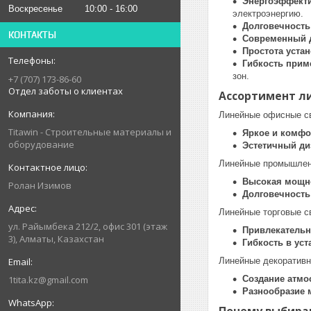
Энергоэффект
Воскресенье
10:00
16:00
электроэнергию.
Долговечность
КОНТАКТЫ
Современный 
Простота уста
Гибкость прим
зон.
+7 (707) 173-86-60
Отдел заботы о клиентах
Ассортимент л
Линейные офисные с
Titawin - Строительные материалы и
Яркое и комфо
оборудование
Эстетичный ди
Линейные промышлен
Высокая мощно
Ролан Изимов
Долговечность
Линейные торговые с
ул. Райымбека 212/2, офис 301 (этаж
Привлекательн
3), Алматы, Казахстан
Гибкость в уст
Линейные декоративн
1tita.kz@gmail.com
Создание атм
Разнообразие 