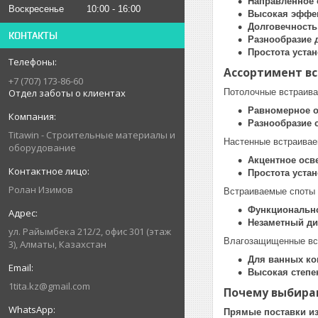
Направленное
Воскресенье
10:00
16:00
Высокая эффе
Долговечность
КОНТАКТЫ
Разнообразие 
Простота уста
Ассортимент в
+7 (707) 173-86-60
Отдел заботы о клиентах
Потолочные встраив
Равномерное 
Разнообразие 
Titawin - Строительные материалы и
Настенные встраива
оборудование
Акцентное осв
Простота уста
Ролан Изимов
Встраиваемые споты
Функционально
Незаметный ди
ул. Райымбека 212/2, офис 301 (этаж
Влагозащищенные вс
3), Алматы, Казахстан
Для ванных ко
Высокая степе
1tita.kz@gmail.com
Почему выбираю
Прямые поставки из