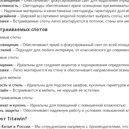
 освещение
– Обеспечивают фокусированный свет для выделения опред
ктивность
– Светодиоды обеспечивают яркое освещение при минимальн
– Надежные материалы и качественные светодиоды гарантируют долгий
дизайнов
– Широкий ассортимент моделей позволяет выбрать споты, ко
новки
– Встраиваемые споты легко монтируются в потолок, стены или ме
страиваемых спотов
аемые споты
освещение
– Обеспечивают яркий и фокусированный свет по всей площ
стилей
– Подходят для любого интерьера, от классического до современ
емые споты
ещение
– Идеальны для создания акцентов и подчеркивания определенны
новки
– Легко монтируются на стену и обеспечивают направленное осве
 для мебели
сть и стиль
– Идеальны для подсветки шкафов, кухонных гарнитуров и
зайн
– Встраиваются в мебель, не нарушая ее эстетики.
траиваемые споты
мнат и кухонь
– Идеальны для помещений с повышенной влажностью.
нь защиты
– Обеспечивают надежную работу в условиях повышенной вл
т Titawin?
 Китая и России
– Мы сотрудничаем напрямую с производителями, что 