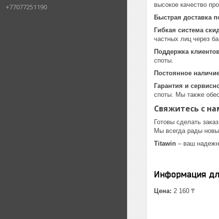
высокое качество про
+77077251190
Быстрая доставка п
Гибкая система ски
частных лиц через ба
Поддержка клиенто
споты.
Постоянное наличие
Гарантия и сервисн
споты. Мы также обе
Свяжитесь с на
Готовы сделать заказ
Мы всегда рады новы
Titawin
– ваш надежн
Информация дл
Цена:
2 160 ₸