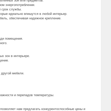
еленных зон или предметов.
ом энергопотреблении.
 срок службы.
торые идеально впишутся в любой интерьер.
бель, обеспечивая надежное крепление.
ади помещения.
ного.
х зон в интерьере.
щение.
 другой мебели.
ажности и перепадов температуры.
позволяет нам предлагать конкурентоспособные цены и