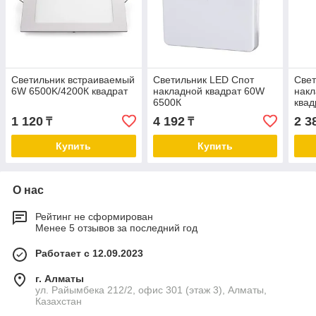
Светильник встраиваемый
Светильник LED Cпот
Свет
6W 6500K/4200К квадрат
накладной квадрат 60W
нак
6500К
квад
1 120
4 192
2 3
₸
₸
Купить
Купить
О нас
Рейтинг не сформирован
Менее 5 отзывов за последний год
Работает с 12.09.2023
г. Алматы
ул. Райымбека 212/2, офис 301 (этаж 3), Алматы,
Казахстан