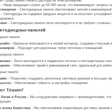
яет существенно снизить расходы на электроэнергию.
– Наша продукция служит до 50 000 часов, что минимизирует затраты н
освещение
– Светодиодные панели обеспечивают мягкий и равномерный 
– Светодиоды не содержат вредных веществ и не излучают ультрафиоле
здоровья.
овки
– Светодиодные панели легко монтируются и не требуют сложных 
ветодиодных панелей
одные панели
дизайн
– Идеально вписываются в любой интерьер, создавая стильный и
размеров
– Подходят для различных типов потолков и помещений.
диодные панели
ановке
– Легко монтируются в подвесные потолки и гипсокартонные конс
ещение
– Обеспечивают яркий и равномерный свет, идеальный для рабоч
дные панели
зайн
– Позволяют создавать различные световые решения в больших пр
высота
– Обеспечивают гибкость в настройке освещения.
т Titawin?
 Китая и России
– Мы сотрудничаем напрямую с производителями, что 
дукции.
о всему Казахстану
– Мы обеспечиваем оперативную доставку заказов о