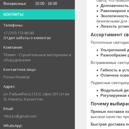
света, что позвол
Воскресенье
10:00
16:00
Долговечность
Равномерное 
КОНТАКТЫ
Экологичность
безопасными для 
Легкость устан
+7 (707) 173-86-60
Ассортимент с
Отдел заботы о клиентах
Потолочные светоди
Ультратонкий 
Titawin - Строительные материалы и
Разнообразие 
оборудование
Встраиваемые свето
Гибкость в уст
Отличное осв
Ролан Изимов
Подвесные светодио
Модульный ди
ул. Райымбека 212/2, офис 301 (этаж
Регулируемая 
3), Алматы, Казахстан
Почему выбираю
Прямые поставки из
1tita.kz@gmail.com
высокое качество про
Быстрая доставка п