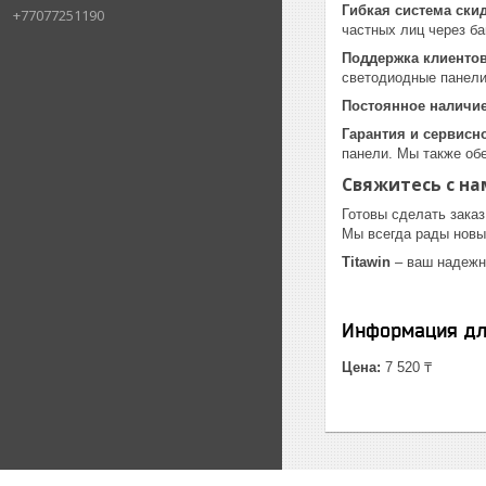
Гибкая система ски
+77077251190
частных лиц через ба
Поддержка клиенто
светодиодные панели
Постоянное наличие
Гарантия и сервисн
панели. Мы также об
Свяжитесь с на
Готовы сделать заказ
Мы всегда рады новы
Titawin
– ваш надежн
Информация дл
Цена:
7 520 ₸