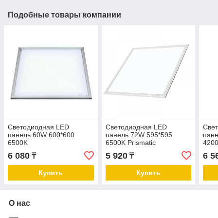
Подобные товары компании
Светодиодная LED
Светодиодная LED
Све
панель 60W 600*600
панель 72W 595*595
пане
6500K
6500K Prismatic
420
6 080
5 920
6 5
₸
₸
Купить
Купить
О нас