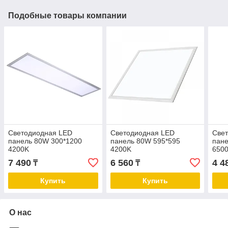
Подобные товары компании
Светодиодная LED
Светодиодная LED
Све
панель 80W 300*1200
панель 80W 595*595
пане
4200K
4200K
6500
7 490
6 560
4 4
₸
₸
Купить
Купить
О нас