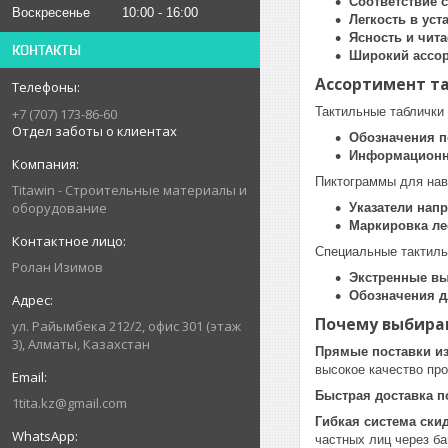
Соответствие 
Воскресенье
10:00
16:00
Легкость в уст
Ясность и чит
КОНТАКТЫ
Широкий ассо
Ассортимент т
Тактильные таблички
+7 (707) 173-86-60
Отдел заботы о клиентах
Обозначения 
Информационн
Пиктограммы для нав
Titawin - Строительные материалы и
оборудование
Указатели нап
Маркировка ле
Специальные тактиль
Ролан Изимов
Экстренные в
Обозначения 
Почему выбираю
ул. Райымбека 212/2, офис 301 (этаж
3), Алматы, Казахстан
Прямые поставки из
высокое качество про
Быстрая доставка п
1tita.kz@gmail.com
Гибкая система ски
частных лиц через ба