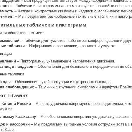
стандартам
– Вся продукция соответствует международным и националь
ановке
– Таблички и пиктограммы легко монтируются на любые поверхно
аемость
– Чёткие и контрастные символы и надписи обеспечивают лёгко
ртимент
– Мы предлагаем разнообразные тактильные таблички и пиктог
актильных табличек и пиктограмм
 для общественных мест
помещений
– Таблички для туалетов, кабинетов, конференц-залов и дру
ые таблички
– Информация о расписании, правилах и услугах.
игации
равлений
– Пиктограммы, указывающие направления движения.
стниц и пандусов
– Обозначения для безопасного передвижения по объ
ные таблички
ыходы
– Обозначения путей эвакуации и экстренных выходов.
для слабовидящих
– Таблички с крупными символами и шрифтом Брайл
т Titawin?
 Китая и России
– Мы сотрудничаем напрямую с производителями, что 
дукции.
о всему Казахстану
– Мы обеспечиваем оперативную доставку заказов о
док и рассрочки
– Мы предлагаем выгодные условия сотрудничества с г
нк Kaspi.