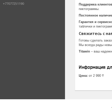
+77077251190
Поддержка клиенто
пиктограммы.
Постоянное наличие
Гарантия и сервисн
таблички и пиктогра
Свяжитесь с на
Готовы сделать заказ
Мы всегда рады новы
Titawin
– ваш надежн
Информация дл
Цена:
от 2 990 ₸