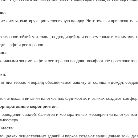
ица
:
ие листы, имитирующие черепичную кладку. Эстетически привлекатель
ррозионностойкий материал, подходящий для современных и минималист
для кафе и ресторанов
аны
:
уличными зонами кафе и ресторанов создают комфортное пространство 
дки
:
летних террас и веранд обеспечивают защиту от солнца и дождя, созд
зон отдыха и питания на открытых фуд-кортах и рынках создают комфор
корпоративные мероприятия
:
проведения свадеб, банкетов и корпоративных мероприятий на открытом
тмосферу.
 места
:
лощадках общественных зданий и парков создают защищенные зоны для 