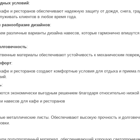
одных условий
:
кафе и ресторанов обеспечивают надежную защиту от дождя, снега, гра
луживать клиентов в любое время года.
и разнообразие дизайнов
:
ем различные варианты дизайна навесов, которые гармонично впишутся
олговечность
:
твенные материалы обеспечивают устойчивость к механическим поврежд
мфорт
:
кафе и ресторанов создают комфортные условия для отдыха и приема п
вий.
ь
:
ются экономически выгодным решением благодаря относительно низкой 
и навесов для кафе и ресторанов
ые металлические листы. Обеспечивают высокую прочность и долговечн
овки.
или полупрозрачный материал, обеспечивающий хорошую светопроницае