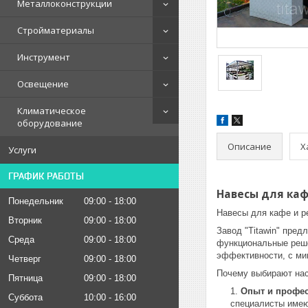
Металлоконструкции
Стройматериалы
Инструмент
Освещение
Климатическое
оборудование
Описание
Х
Услуги
ГРАФИК РАБОТЫ
Навесы для каф
Понедельник
09:00
18:00
Навесы для кафе и р
Вторник
09:00
18:00
Завод "Titawin" пред
Среда
09:00
18:00
функциональные реше
эффективности, с ми
Четверг
09:00
18:00
Почему выбирают на
Пятница
09:00
18:00
Опыт и профе
Суббота
10:00
16:00
специалисты имею