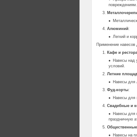
повреждениям.
Металлочереп
Металлическ
Алюминий
:
Легкий и ко
Применение навесов 
Кафе и рестор
Навесы над 
условий.
Летние площа
Навесы для 
Фуд-корты
:
Навесы для 
Свадебные и 
Навесы для 
праздничную а
Общественные
Навесы на п