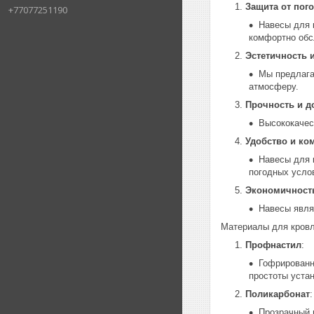
Защита от пог
+77077251190
Навесы для 
комфортно обс
Эстетичность 
Мы предлага
атмосферу.
Прочность и д
Высококачес
Удобство и ко
Навесы для 
погодных усло
Экономичност
Навесы явля
Материалы для кровл
Профнастил
:
Гофрированн
простоты устан
Поликарбонат
:
Прозрачный 