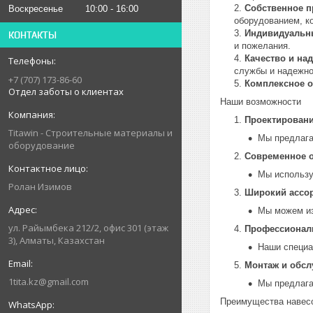
Собственное п
Воскресенье
10:00
16:00
оборудованием, к
Индивидуальн
КОНТАКТЫ
и пожелания.
Качество и на
службы и надежно
+7 (707) 173-86-60
Комплексное 
Отдел заботы о клиентах
Наши возможности
Проектировани
Titawin - Строительные материалы и
Мы предлага
оборудование
Современное 
Мы использу
Ролан Изимов
Широкий ассо
Мы можем из
ул. Райымбека 212/2, офис 301 (этаж
Профессионал
3), Алматы, Казахстан
Наши специа
Монтаж и обсл
1tita.kz@gmail.com
Мы предлага
Преимущества навесо