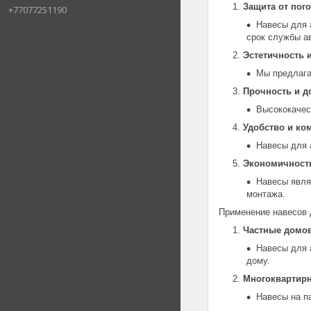
Защита от пог
+77077251190
Навесы для 
срок службы а
Эстетичность 
Мы предлага
Прочность и д
Высококачес
Удобство и ко
Навесы для 
Экономичност
Навесы явля
монтажа.
Применение навесов 
Частные домо
Навесы для 
дому.
Многоквартир
Навесы на п