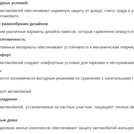
одных условий
:
автомобилей обеспечивают надежную защиту от дождя, снега, града и у
втомобиля.
и разнообразие дизайнов
:
ем различные варианты дизайна навесов, которые гармонично впишутся 
олговечность
:
твенные материалы обеспечивают устойчивость к механическим поврежд
мфорт
:
автомобилей создают комфортные условия для парковки и обслуживания
ь
:
ются экономически выгодным решением по сравнению с капитальными га
для автомобилей
владения
:
автомобилей, установленные на частных участках, защищают личные ав
ные дома
:
арковках жилых комплексов обеспечивают защиту автомобилей жильцов 