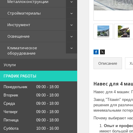
Металлоконструкции
Стройматериалы
Инструмент
Освещение
Климатическое
оборудование
Описание
Х
Услуги
ГРАФИК РАБОТЫ
Навес для 4 ма
Понедельник
09:00
18:00
Навес для 4 машин: 
Вторник
09:00
18:00
Завод "Titawin" пре
Среда
09:00
18:00
решения для различн
минимальными потеря
Четверг
09:00
18:00
Почему выбирают на
Пятница
09:00
18:00
Опыт и профе
Суббота
10:00
16:00
имеют большой оп