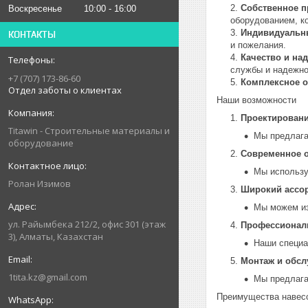
Собственное п
Воскресенье
10:00
16:00
оборудованием, к
Индивидуальн
КОНТАКТЫ
и пожелания.
Качество и на
службы и надежно
+7 (707) 173-86-60
Комплексное 
Отдел заботы о клиентах
Наши возможности
Проектировани
Titawin - Строительные материалы и
Мы предлага
оборудование
Современное 
Мы использу
Ролан Изимов
Широкий ассо
Мы можем из
ул. Райымбека 212/2, офис 301 (этаж
Профессионал
3), Алматы, Казахстан
Наши специа
Монтаж и обсл
1tita.kz@gmail.com
Мы предлага
Преимущества навес