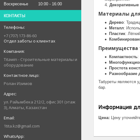
Воскресенье
10:00
16:00
Декоративные 
Материалы для
КОНТАКТЫ
Дерево
: Тради
Металл
: Испол
Пластик
: Лёгки
+7 (707) 173-86-60
Комбинирован
Отдел заботы о клиентах
Преимущества 
Компактность
:
Titawin - Строительные материалы и
Многофункцио
оборудование
Простота конс
Разнообразие 
Табуреты являются у
Ролан Изимов
бар.
ул. Райымбека 212/2, офис 301 (этаж
Информация дл
3), Алматы, Казахстан
Цена:
Цену уточняйт
1tita.kz@gmail.com