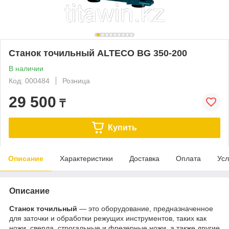
Станок точильный ALTECO BG 350-200
В наличии
Код: 000484
Розница
29 500
₸
Купить
Описание
Характеристики
Доставка
Оплата
Усл
Описание
Станок точильный
— это оборудование, предназначенное
для заточки и обработки режущих инструментов, таких как
ножи, сверла, строгальные и фрезерные ножи, а также другие