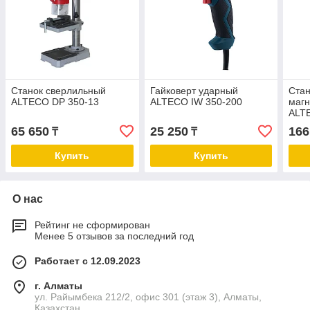
Станок сверлильный
Гайковерт ударный
Стан
ALTECO DP 350-13
ALTECO IW 350-200
магн
ALTE
132
65 650
25 250
166
₸
₸
Купить
Купить
О нас
Рейтинг не сформирован
Менее 5 отзывов за последний год
Работает с 12.09.2023
г. Алматы
ул. Райымбека 212/2, офис 301 (этаж 3), Алматы,
Казахстан