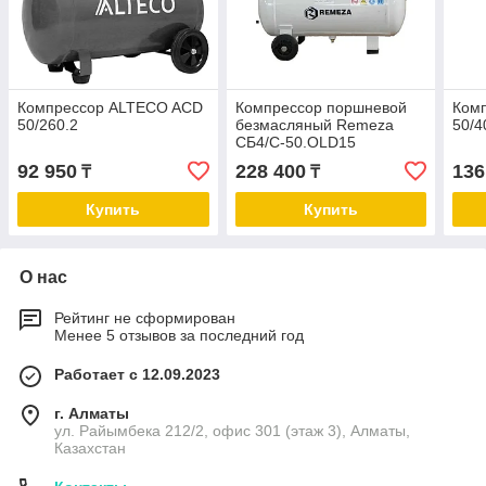
Компрессор ALTECO ACD
Компрессор поршневой
Ком
50/260.2
безмасляный Remeza
50/4
СБ4/С-50.OLD15
92 950
228 400
136
₸
₸
Купить
Купить
О нас
Рейтинг не сформирован
Менее 5 отзывов за последний год
Работает с 12.09.2023
г. Алматы
ул. Райымбека 212/2, офис 301 (этаж 3), Алматы,
Казахстан