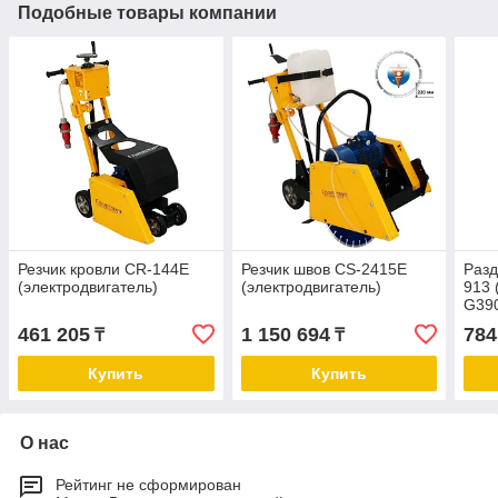
Подобные товары компании
Резчик кровли CR-144E
Резчик швов CS-2415E
Раз
(электродвигатель)
(электродвигатель)
913 
G39
461 205
1 150 694
784
₸
₸
Купить
Купить
О нас
Рейтинг не сформирован