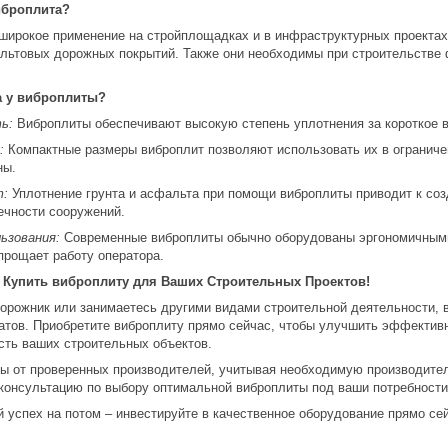
иброплита?
широкое применение на стройплощадках и в инфраструктурных проекта
льтовых дорожных покрытий. Также они необходимы при строительстве 
а у виброплиты?
ь:
Виброплиты обеспечивают высокую степень уплотнения за короткое в
:
Компактные размеры виброплит позволяют использовать их в ограничен
ны.
т:
Уплотнение грунта и асфальта при помощи виброплиты приводит к соз
ечности сооружений.
ьзования:
Современные виброплиты обычно оборудованы эргономичными
прощает работу оператора.
 Купить виброплиту для Ваших Строительных Проектов!
дорожник или занимаетесь другими видами строительной деятельности,
тов. Приобретите виброплиту прямо сейчас, чтобы улучшить эффективно
сть ваших строительных объектов.
ы от проверенных производителей, учитывая необходимую производитель
 консультацию по выбору оптимальной виброплиты под ваши потребности
 успех на потом – инвестируйте в качественное оборудование прямо сей