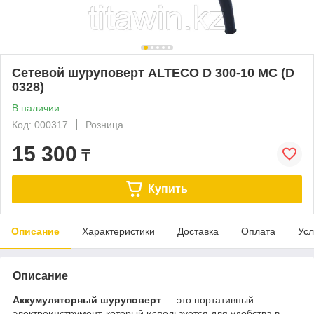
Сетевой шуруповерт ALTECO D 300-10 MC (D
0328)
В наличии
Код: 000317
Розница
15 300
₸
Купить
Описание
Характеристики
Доставка
Оплата
Усл
Описание
Аккумуляторный шуруповерт
— это портативный
электроинструмент, который используется для удобства в