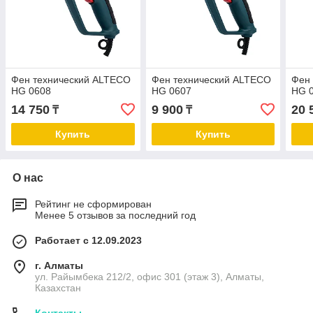
Фен технический ALTECO
Фен технический ALTECO
Фен
HG 0608
HG 0607
HG 
14 750
9 900
20 
₸
₸
Купить
Купить
О нас
Рейтинг не сформирован
Менее 5 отзывов за последний год
Работает с 12.09.2023
г. Алматы
ул. Райымбека 212/2, офис 301 (этаж 3), Алматы,
Казахстан