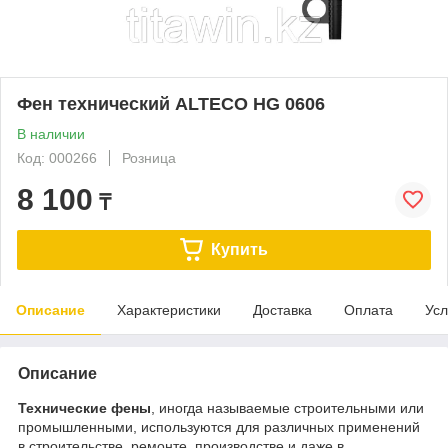
Фен технический ALTECO HG 0606
В наличии
Код: 000266
Розница
8 100
₸
Купить
Описание
Характеристики
Доставка
Оплата
Усл
Описание
Технические фены
, иногда называемые строительными или
промышленными, используются для различных применений
в строительстве, ремонте, производстве и даже в