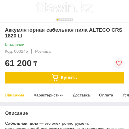
Аккумляторная сабельная пила ALTECO CRS
1820 LI
В наличии
Код: 000245
Розница
61 200
₸
Купить
Описание
Характеристики
Доставка
Оплата
Усл
Описание
Сабельная пила
— это электроинструмент,
предназначенный для резки различных материалов, таких как