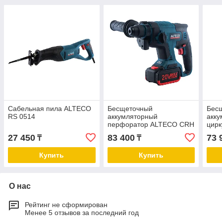
Сабельная пила ALTECO
Бесщеточный
Бес
RS 0514
аккумляторный
акку
перфоратор ALTECO CRH
цирк
18-20 LI BL
ALTE
27 450
83 400
73 
₸
₸
Купить
Купить
О нас
Рейтинг не сформирован
Менее 5 отзывов за последний год