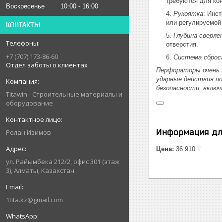
требуются для кон
Воскресенье
10:00
16:00
Рукоятка
: Инс
или регулируемой
КОНТАКТЫ
Глубина сверле
отверстия.
+7 (707) 173-86-60
Система сброс
Отдел заботы о клиентах
Перфораторы очень 
ударные действия п
безопасности, включ
Titawin - Строительные материалы и
оборудование
Информация дл
Ролан Изимов
Цена:
36 910 ₸
ул. Райымбека 212/2, офис 301 (этаж
3), Алматы, Казахстан
1tita.kz@gmail.com