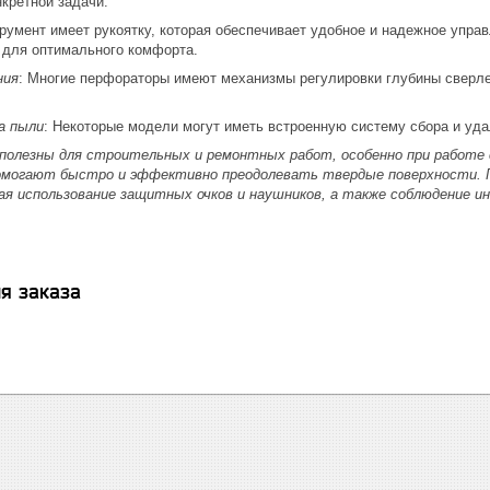
кретной задачи.
трумент имеет рукоятку, которая обеспечивает удобное и надежное упра
 для оптимального комфорта.
ния
: Многие перфораторы имеют механизмы регулировки глубины сверлен
а пыли
: Некоторые модели могут иметь встроенную систему сбора и уда
полезны для строительных и ремонтных работ, особенно при работе 
омогают быстро и эффективно преодолевать твердые поверхности. 
ая использование защитных очков и наушников, а также соблюдение и
я заказа