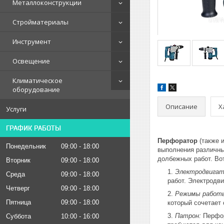
Металлоконструкции
Стройматериалы
Инструмент
Освещение
Климатическое
оборудование
Описание
Х
Услуги
ГРАФИК РАБОТЫ
Перфоратор
(также 
Понедельник
09:00
18:00
выполнения различных
долбежных работ. Во
Вторник
09:00
18:00
Электродвигат
Среда
09:00
18:00
работ. Электродв
Четверг
09:00
18:00
Режимы работ
Пятница
09:00
18:00
который сочетает
Патрон:
Перфор
Суббота
10:00
16:00