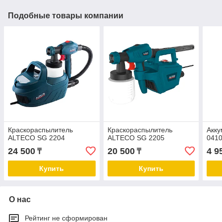
Подобные товары компании
Краскораспылитель
Краскораспылитель
Акк
ALTECO SG 2204
ALTECO SG 2205
0410
24 500
20 500
4 9
₸
₸
Купить
Купить
О нас
Рейтинг не сформирован