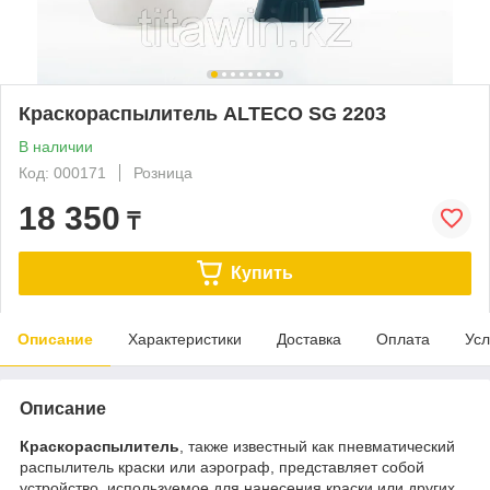
Краскораспылитель ALTECO SG 2203
В наличии
Код: 000171
Розница
18 350
₸
Купить
Описание
Характеристики
Доставка
Оплата
Усл
Описание
Краскораспылитель
, также известный как пневматический
распылитель краски или аэрограф, представляет собой
устройство, используемое для нанесения краски или других