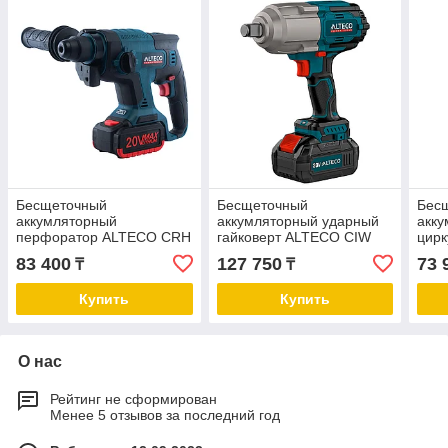
Бесщеточный
Бесщеточный
Бес
аккумляторный
аккумляторный ударный
акку
перфоратор ALTECO CRH
гайковерт ALTECO CIW
цирк
18-20 LI BL
20-1000 LI BL
ALTE
83 400
127 750
73 
₸
₸
Купить
Купить
О нас
Рейтинг не сформирован
Менее 5 отзывов за последний год