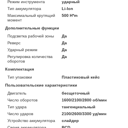
Режим инструмента
ударный
Тип аккумулятора
Li-Ion
Максимальный крутящий
500 H*m
момент
Дополнительные функции
Подсветка рабочей зоны
Да
Реверс
Да
Ударный режим
Да
Регулировка количества
Да
оборотов
Комплектация
Тип упаковки
Пластиковый кейс
Пользовательские характеристики
Двигатель
бесщеточный
Число оборотов
1600/2100/2800 об/мин
Тип удара
тангенциальный
Число ударов
2100/2600/3300 уд/мин
Устройство аккумулятора
слайдер
Серия аккумулятора
BCD