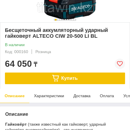
Бесщеточный аккумляторный ударный
гайковерт ALTECO CIW 20-500 LI BL
В наличии
Код: 000160
Розница
64 050
₸
Купить
Описание
Характеристики
Доставка
Оплата
Усл
Описание
Гайковёрт
(также известный как гайковерт, ударный
гайковёрт, пневмогайковёрт) - это инструмент,