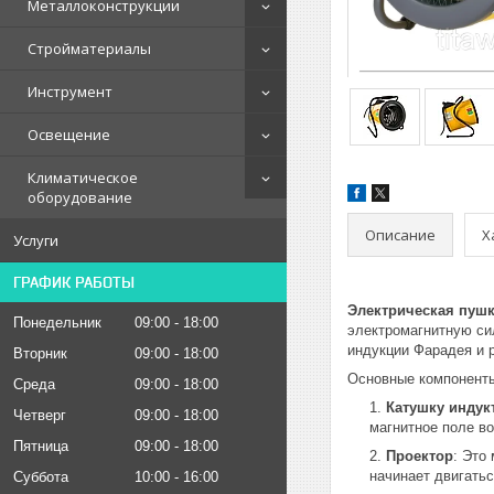
Металлоконструкции
Стройматериалы
Инструмент
Освещение
Климатическое
оборудование
Описание
Х
Услуги
ГРАФИК РАБОТЫ
Электрическая пуш
Понедельник
09:00
18:00
электромагнитную сил
индукции Фарадея и р
Вторник
09:00
18:00
Основные компоненты
Среда
09:00
18:00
Катушку индук
Четверг
09:00
18:00
магнитное поле во
Пятница
09:00
18:00
Проектор
: Это
начинает двигатьс
Суббота
10:00
16:00