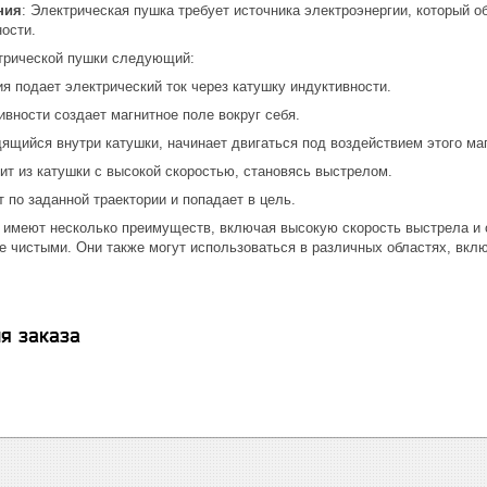
ния
: Электрическая пушка требует источника электроэнергии, который 
ости.
трической пушки следующий:
ия подает электрический ток через катушку индуктивности.
ивности создает магнитное поле вокруг себя.
дящийся внутри катушки, начинает двигаться под воздействием этого маг
ит из катушки с высокой скоростью, становясь выстрелом.
 по заданной траектории и попадает в цель.
 имеют несколько преимуществ, включая высокую скорость выстрела и 
ее чистыми. Они также могут использоваться в различных областях, вкл
я заказа