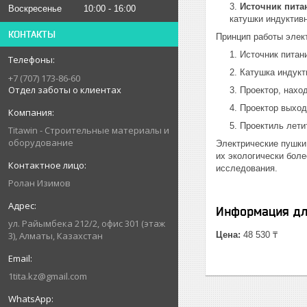
Источник пита
Воскресенье
10:00
16:00
катушки индуктивн
КОНТАКТЫ
Принцип работы элек
Источник питан
Катушка индукт
+7 (707) 173-86-60
Отдел заботы о клиентах
Проектор, нахо
Проектор выход
Проектиль летит
Titawin - Строительные материалы и
оборудование
Электрические пушки
их экологически бол
исследования.
Ролан Изимов
Информация дл
ул. Райымбека 212/2, офис 301 (этаж
3), Алматы, Казахстан
Цена:
48 530 ₸
1tita.kz@gmail.com