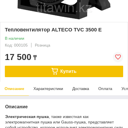
Тепловентилятор ALTECO TVC 3500 E
В наличии
Код: 000105
Розница
17 500
₸
Купить
Описание
Характеристики
Доставка
Оплата
Усл
Описание
Электрическая пушка
, также известная как
электромагнитная пушка или Gauss-пушка, представляет
собой устройство, которое использует электромагнитную силу