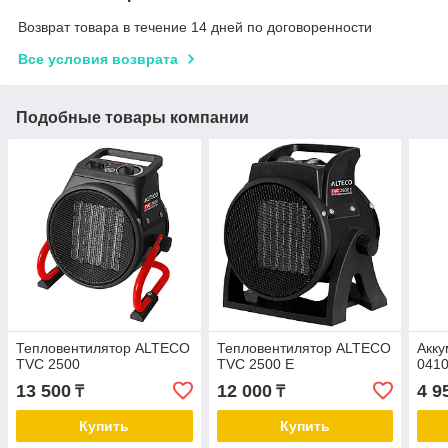
Возврат товара в течение 14 дней по договоренности
Все условия возврата
Подобные товары компании
Тепловентилятор ALTECO
Тепловентилятор ALTECO
Акк
TVC 2500
TVC 2500 E
0410
13 500
12 000
4 9
₸
₸
Купить
Купить