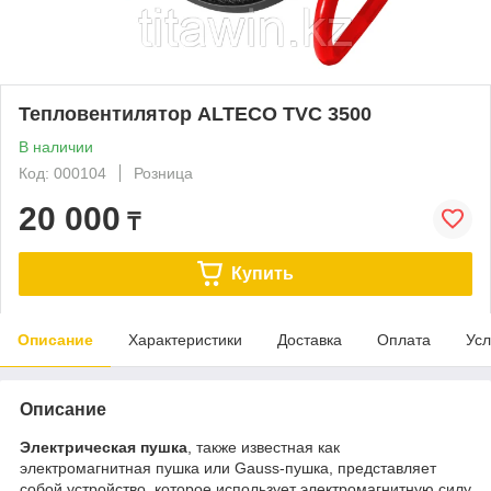
Тепловентилятор ALTECO TVC 3500
В наличии
Код: 000104
Розница
20 000
₸
Купить
Описание
Характеристики
Доставка
Оплата
Усл
Описание
Электрическая пушка
, также известная как
электромагнитная пушка или Gauss-пушка, представляет
собой устройство, которое использует электромагнитную силу