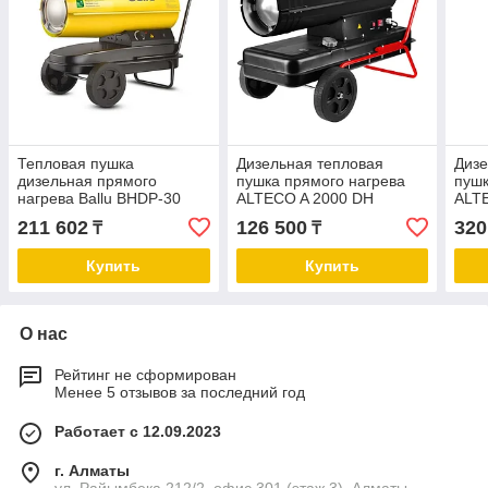
Тепловая пушка
Дизельная тепловая
Дизе
дизельная прямого
пушка прямого нагрева
пушк
нагрева Ballu BHDP-30
ALTECO A 2000 DH
ALT
211 602
126 500
320
₸
₸
Купить
Купить
О нас
Рейтинг не сформирован
Менее 5 отзывов за последний год
Работает с 12.09.2023
г. Алматы