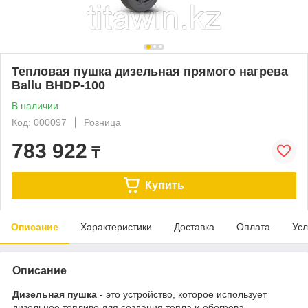
Тепловая пушка дизельная прямого нагрева
Ballu BHDP-100
В наличии
Код: 000097
Розница
783 922
₸
Купить
Описание
Характеристики
Доставка
Оплата
Усл
Описание
Дизельная пушка
- это устройство, которое использует
дизельное топливо для создания тепла и обогрева